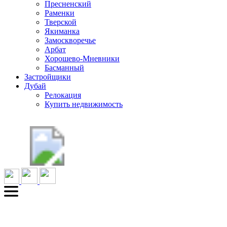
Пресненский
Раменки
Тверской
Якиманка
Замоскворечье
Арбат
Хорошево-Мневники
Басманный
Застройщики
Дубай
Релокация
Купить недвижимость