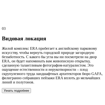
03
Видовая локация
Жилой комплекс ERA прибегает к английскому парковому
искусству, чтобы вернуть городской природе загородную
беззаботность. С какого бы угла вы ни посмотрели на двор
ERA, он будет напоминать вам живописную открытку,
сделанную талантливым фотографом-натуралистом. Это
ощущение естественности и нерукотворности – плод
скрупулезного труда ландшафтных архитекторов бюро GAFA,
филигранно собравших пейзажи ERA вплоть до мельчайших
линий и полутонов.
Узнать подробнее