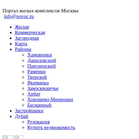
Портал жилых комплексов Москвы
info@novoc.ru
Жилая
Коммерческая
Загородная
Карта
Районы
Хамовники
Даниловский
Пресненский
Раменки
Тверской
Якиманка
Замоскворечье
Арбат
Хорошево-Мневники
Басманный
Застройщики
Дубай
Релокация
Купить недвижимость