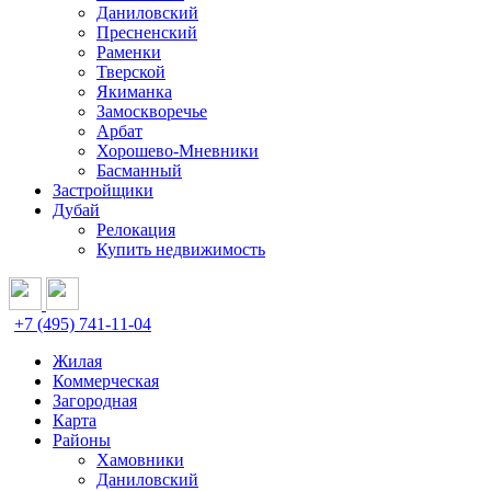
Даниловский
Пресненский
Раменки
Тверской
Якиманка
Замоскворечье
Арбат
Хорошево-Мневники
Басманный
Застройщики
Дубай
Релокация
Купить недвижимость
+7 (495) 741-11-04
Жилая
Коммерческая
Загородная
Карта
Районы
Хамовники
Даниловский