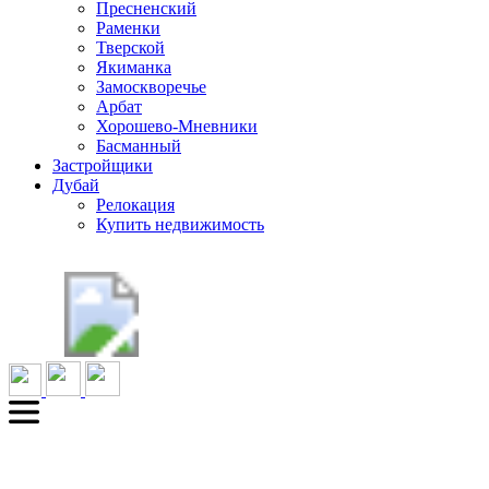
Пресненский
Раменки
Тверской
Якиманка
Замоскворечье
Арбат
Хорошево-Мневники
Басманный
Застройщики
Дубай
Релокация
Купить недвижимость