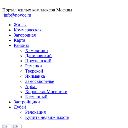
Портал жилых комплексов Москвы
info@novoc.ru
Жилая
Коммерческая
Загородная
Карта
Районы
Хамовники
Даниловский
Пресненский
Раменки
Тверской
Якиманка
Замоскворечье
Арбат
Хорошево-Мневники
Басманный
Застройщики
Дубай
Релокация
Купить недвижимость