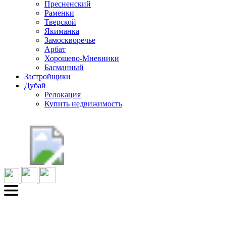
Пресненский
Раменки
Тверской
Якиманка
Замоскворечье
Арбат
Хорошево-Мневники
Басманный
Застройщики
Дубай
Релокация
Купить недвижимость