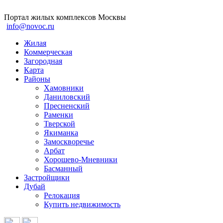
Портал жилых комплексов Москвы
info@novoc.ru
Жилая
Коммерческая
Загородная
Карта
Районы
Хамовники
Даниловский
Пресненский
Раменки
Тверской
Якиманка
Замоскворечье
Арбат
Хорошево-Мневники
Басманный
Застройщики
Дубай
Релокация
Купить недвижимость