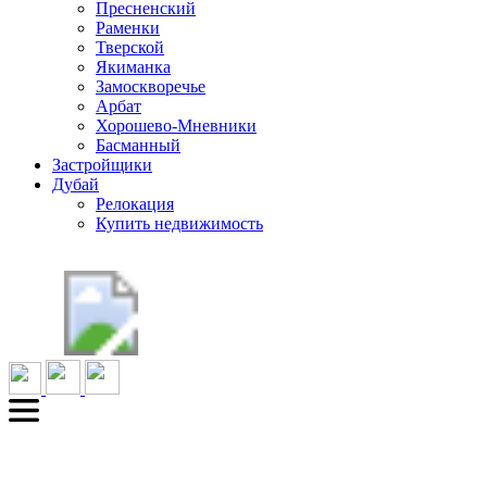
Пресненский
Раменки
Тверской
Якиманка
Замоскворечье
Арбат
Хорошево-Мневники
Басманный
Застройщики
Дубай
Релокация
Купить недвижимость