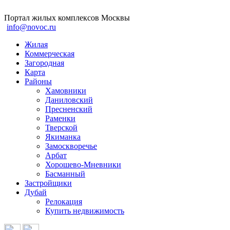
Портал жилых комплексов Москвы
info@novoc.ru
Жилая
Коммерческая
Загородная
Карта
Районы
Хамовники
Даниловский
Пресненский
Раменки
Тверской
Якиманка
Замоскворечье
Арбат
Хорошево-Мневники
Басманный
Застройщики
Дубай
Релокация
Купить недвижимость