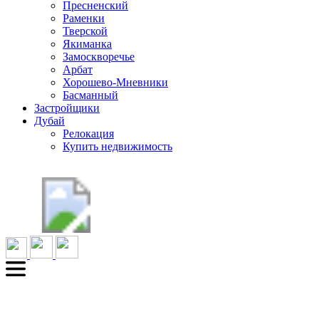
Пресненский
Раменки
Тверской
Якиманка
Замоскворечье
Арбат
Хорошево-Мневники
Басманный
Застройщики
Дубай
Релокация
Купить недвижимость