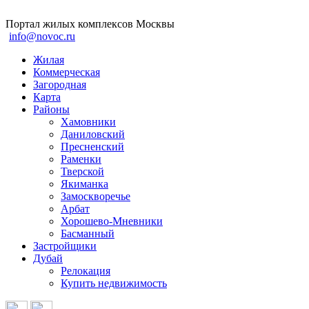
Портал жилых комплексов Москвы
info@novoc.ru
Жилая
Коммерческая
Загородная
Карта
Районы
Хамовники
Даниловский
Пресненский
Раменки
Тверской
Якиманка
Замоскворечье
Арбат
Хорошево-Мневники
Басманный
Застройщики
Дубай
Релокация
Купить недвижимость