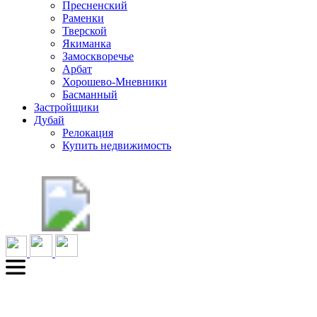
Пресненский
Раменки
Тверской
Якиманка
Замоскворечье
Арбат
Хорошево-Мневники
Басманный
Застройщики
Дубай
Релокация
Купить недвижимость