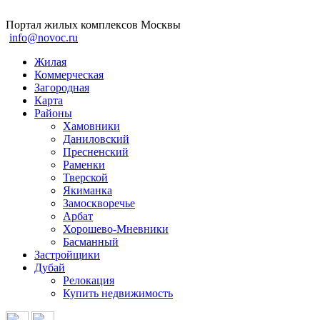
Портал жилых комплексов Москвы
info@novoc.ru
Жилая
Коммерческая
Загородная
Карта
Районы
Хамовники
Даниловский
Пресненский
Раменки
Тверской
Якиманка
Замоскворечье
Арбат
Хорошево-Мневники
Басманный
Застройщики
Дубай
Релокация
Купить недвижимость