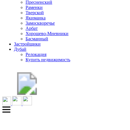
Пресненский
Раменки
Тверской
Якиманка
Замоскворечье
Арбат
Хорошево-Мневники
Басманный
Застройщики
Дубай
Релокация
Купить недвижимость