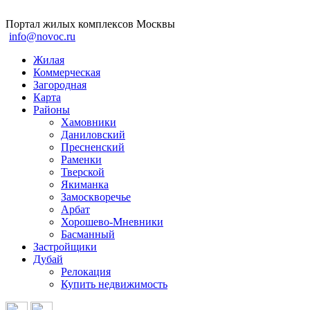
Портал жилых комплексов Москвы
info@novoc.ru
Жилая
Коммерческая
Загородная
Карта
Районы
Хамовники
Даниловский
Пресненский
Раменки
Тверской
Якиманка
Замоскворечье
Арбат
Хорошево-Мневники
Басманный
Застройщики
Дубай
Релокация
Купить недвижимость