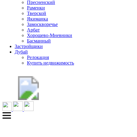
Пресненский
Раменки
Тверской
Якиманка
Замоскворечье
Арбат
Хорошево-Мневники
Басманный
Застройщики
Дубай
Релокация
Купить недвижимость