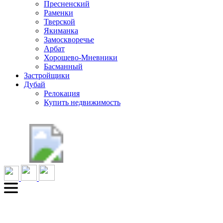
Пресненский
Раменки
Тверской
Якиманка
Замоскворечье
Арбат
Хорошево-Мневники
Басманный
Застройщики
Дубай
Релокация
Купить недвижимость