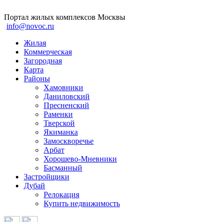
Портал жилых комплексов Москвы
info@novoc.ru
Жилая
Коммерческая
Загородная
Карта
Районы
Хамовники
Даниловский
Пресненский
Раменки
Тверской
Якиманка
Замоскворечье
Арбат
Хорошево-Мневники
Басманный
Застройщики
Дубай
Релокация
Купить недвижимость