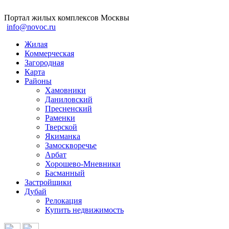
Портал жилых комплексов Москвы
info@novoc.ru
Жилая
Коммерческая
Загородная
Карта
Районы
Хамовники
Даниловский
Пресненский
Раменки
Тверской
Якиманка
Замоскворечье
Арбат
Хорошево-Мневники
Басманный
Застройщики
Дубай
Релокация
Купить недвижимость