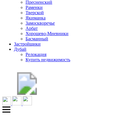
Пресненский
Раменки
Тверской
Якиманка
Замоскворечье
Арбат
Хорошево-Мневники
Басманный
Застройщики
Дубай
Релокация
Купить недвижимость