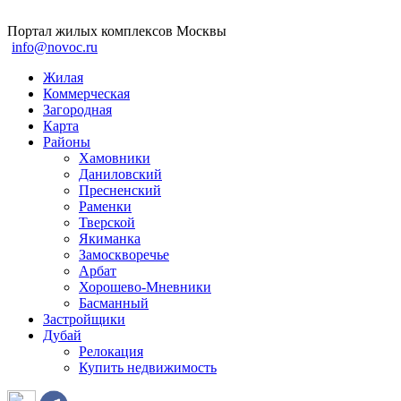
Портал жилых комплексов Москвы
info@novoc.ru
Жилая
Коммерческая
Загородная
Карта
Районы
Хамовники
Даниловский
Пресненский
Раменки
Тверской
Якиманка
Замоскворечье
Арбат
Хорошево-Мневники
Басманный
Застройщики
Дубай
Релокация
Купить недвижимость