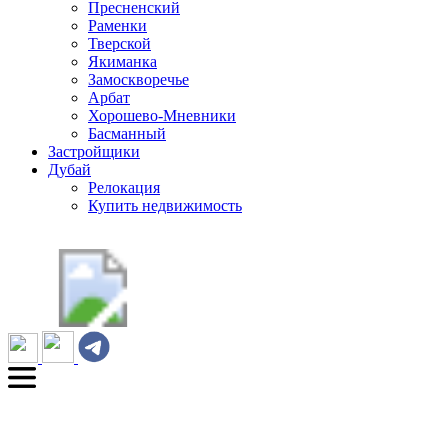
Пресненский
Раменки
Тверской
Якиманка
Замоскворечье
Арбат
Хорошево-Мневники
Басманный
Застройщики
Дубай
Релокация
Купить недвижимость