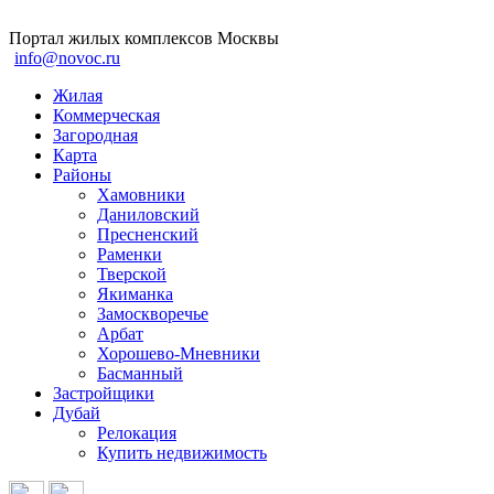
Портал жилых комплексов Москвы
info@novoc.ru
Жилая
Коммерческая
Загородная
Карта
Районы
Хамовники
Даниловский
Пресненский
Раменки
Тверской
Якиманка
Замоскворечье
Арбат
Хорошево-Мневники
Басманный
Застройщики
Дубай
Релокация
Купить недвижимость