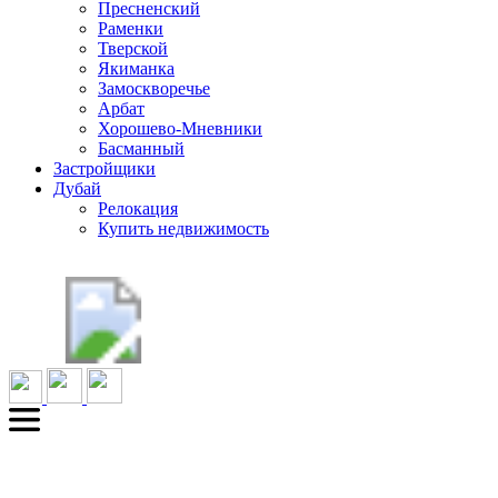
Пресненский
Раменки
Тверской
Якиманка
Замоскворечье
Арбат
Хорошево-Мневники
Басманный
Застройщики
Дубай
Релокация
Купить недвижимость