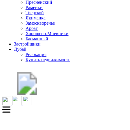
Пресненский
Раменки
Тверской
Якиманка
Замоскворечье
Арбат
Хорошево-Мневники
Басманный
Застройщики
Дубай
Релокация
Купить недвижимость