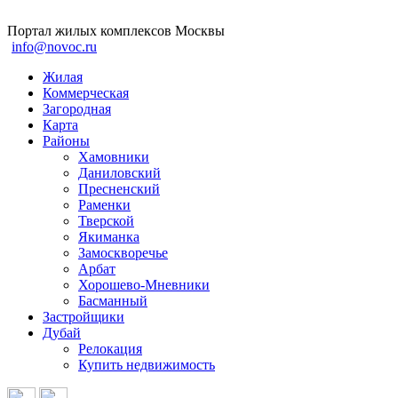
Портал жилых комплексов Москвы
info@novoc.ru
Жилая
Коммерческая
Загородная
Карта
Районы
Хамовники
Даниловский
Пресненский
Раменки
Тверской
Якиманка
Замоскворечье
Арбат
Хорошево-Мневники
Басманный
Застройщики
Дубай
Релокация
Купить недвижимость