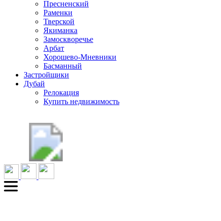
Пресненский
Раменки
Тверской
Якиманка
Замоскворечье
Арбат
Хорошево-Мневники
Басманный
Застройщики
Дубай
Релокация
Купить недвижимость