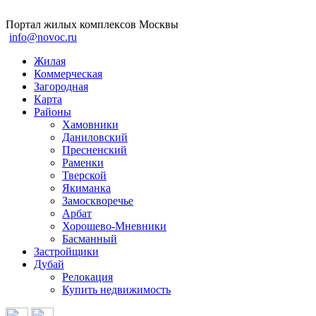
Портал жилых комплексов Москвы
info@novoc.ru
Жилая
Коммерческая
Загородная
Карта
Районы
Хамовники
Даниловский
Пресненский
Раменки
Тверской
Якиманка
Замоскворечье
Арбат
Хорошево-Мневники
Басманный
Застройщики
Дубай
Релокация
Купить недвижимость