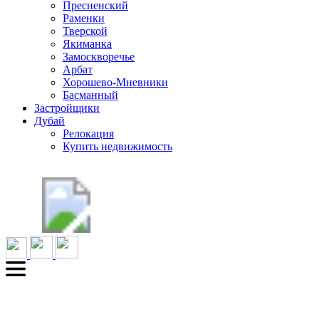
Пресненский
Раменки
Тверской
Якиманка
Замоскворечье
Арбат
Хорошево-Мневники
Басманный
Застройщики
Дубай
Релокация
Купить недвижимость