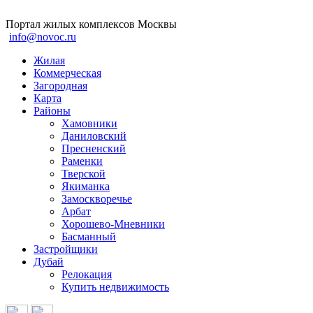
Портал жилых комплексов Москвы
info@novoc.ru
Жилая
Коммерческая
Загородная
Карта
Районы
Хамовники
Даниловский
Пресненский
Раменки
Тверской
Якиманка
Замоскворечье
Арбат
Хорошево-Мневники
Басманный
Застройщики
Дубай
Релокация
Купить недвижимость