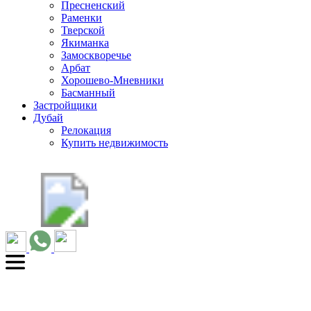
Пресненский
Раменки
Тверской
Якиманка
Замоскворечье
Арбат
Хорошево-Мневники
Басманный
Застройщики
Дубай
Релокация
Купить недвижимость