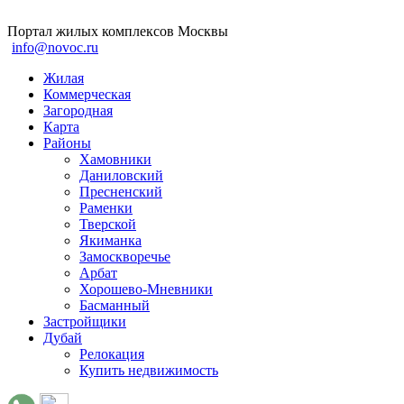
Портал жилых комплексов Москвы
info@novoc.ru
Жилая
Коммерческая
Загородная
Карта
Районы
Хамовники
Даниловский
Пресненский
Раменки
Тверской
Якиманка
Замоскворечье
Арбат
Хорошево-Мневники
Басманный
Застройщики
Дубай
Релокация
Купить недвижимость