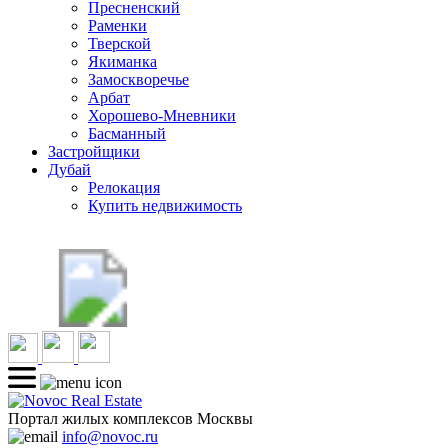
Пресненский
Раменки
Тверской
Якиманка
Замоскворечье
Арбат
Хорошево-Мневники
Басманный
Застройщики
Дубай
Релокация
Купить недвижимость
Портал жилых комплексов Москвы
info@novoc.ru