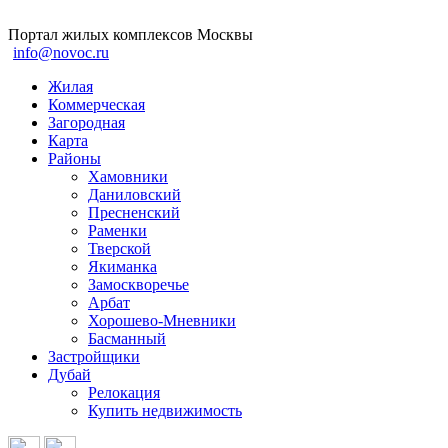
Портал жилых комплексов Москвы
info@novoc.ru
Жилая
Коммерческая
Загородная
Карта
Районы
Хамовники
Даниловский
Пресненский
Раменки
Тверской
Якиманка
Замоскворечье
Арбат
Хорошево-Мневники
Басманный
Застройщики
Дубай
Релокация
Купить недвижимость