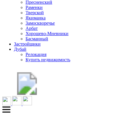
Пресненский
Раменки
Тверской
Якиманка
Замоскворечье
Арбат
Хорошево-Мневники
Басманный
Застройщики
Дубай
Релокация
Купить недвижимость