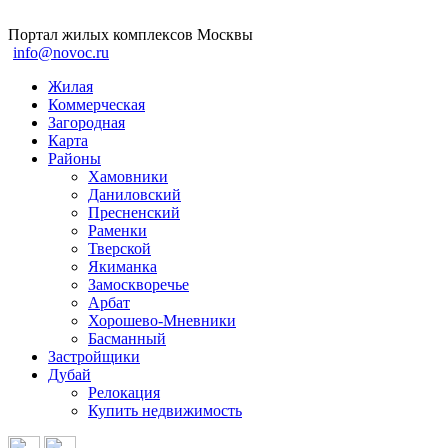
Портал жилых комплексов Москвы
info@novoc.ru
Жилая
Коммерческая
Загородная
Карта
Районы
Хамовники
Даниловский
Пресненский
Раменки
Тверской
Якиманка
Замоскворечье
Арбат
Хорошево-Мневники
Басманный
Застройщики
Дубай
Релокация
Купить недвижимость