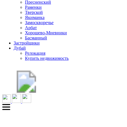
Пресненский
Раменки
Тверской
Якиманка
Замоскворечье
Арбат
Хорошево-Мневники
Басманный
Застройщики
Дубай
Релокация
Купить недвижимость