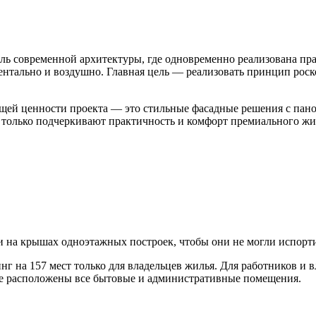
ель современной архитектуры, где одновременно реализована пр
ентально и воздушно. Главная цель — реализовать принцип рос
бщей ценности проекта — это стильные фасадные решения с пан
а только подчеркивают практичность и комфорт премиального жи
о и на крышах одноэтажных построек, чтобы они не могли испорт
 на 157 мест только для владельцев жилья. Для работников и в
ве расположены все бытовые и административные помещения.