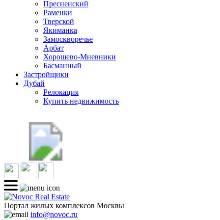
Пресненский
Раменки
Тверской
Якиманка
Замоскворечье
Арбат
Хорошево-Мневники
Басманный
Застройщики
Дубай
Релокация
Купить недвижимость
Портал жилых комплексов Москвы
info@novoc.ru