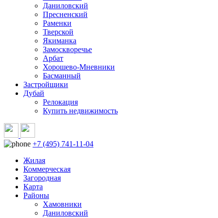
Даниловский
Пресненский
Раменки
Тверской
Якиманка
Замоскворечье
Арбат
Хорошево-Мневники
Басманный
Застройщики
Дубай
Релокация
Купить недвижимость
+7 (495) 741-11-04
Жилая
Коммерческая
Загородная
Карта
Районы
Хамовники
Даниловский