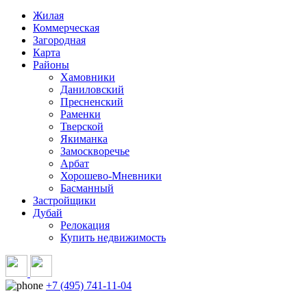
Жилая
Коммерческая
Загородная
Карта
Районы
Хамовники
Даниловский
Пресненский
Раменки
Тверской
Якиманка
Замоскворечье
Арбат
Хорошево-Мневники
Басманный
Застройщики
Дубай
Релокация
Купить недвижимость
+7 (495) 741-11-04