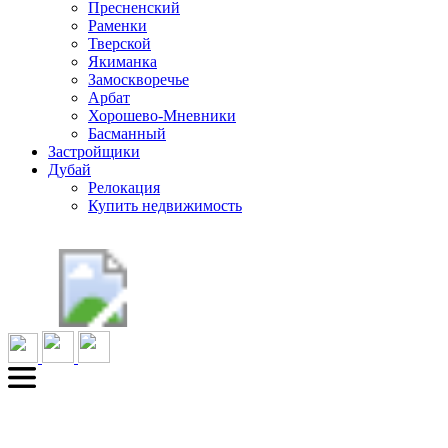
Пресненский
Раменки
Тверской
Якиманка
Замоскворечье
Арбат
Хорошево-Мневники
Басманный
Застройщики
Дубай
Релокация
Купить недвижимость