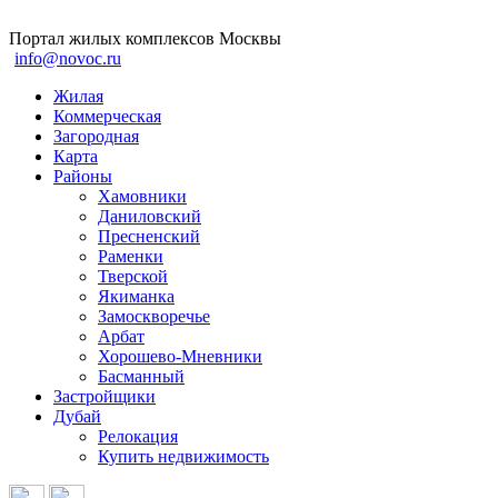
Портал жилых комплексов Москвы
info@novoc.ru
Жилая
Коммерческая
Загородная
Карта
Районы
Хамовники
Даниловский
Пресненский
Раменки
Тверской
Якиманка
Замоскворечье
Арбат
Хорошево-Мневники
Басманный
Застройщики
Дубай
Релокация
Купить недвижимость