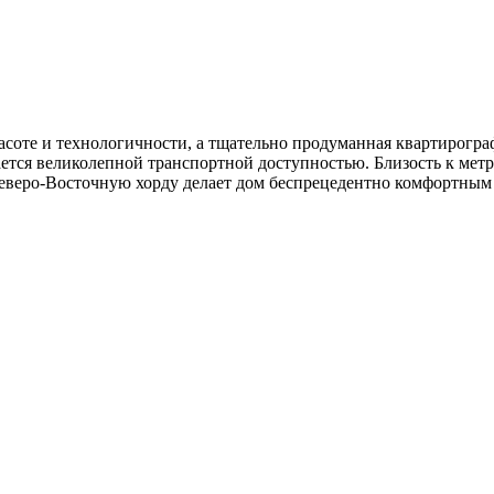
соте и технологичности, а тщательно продуманная квартирогра
ается великолепной транспортной доступностью. Близость к мет
еверо-Восточную хорду делает дом беспрецедентно комфортным 