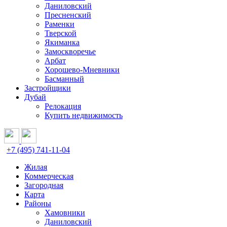
Даниловский
Пресненский
Раменки
Тверской
Якиманка
Замоскворечье
Арбат
Хорошево-Мневники
Басманный
Застройщики
Дубай
Релокация
Купить недвижимость
+7 (495) 741-11-04
Жилая
Коммерческая
Загородная
Карта
Районы
Хамовники
Даниловский