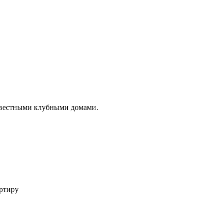
известными клубными домами.
ртиру