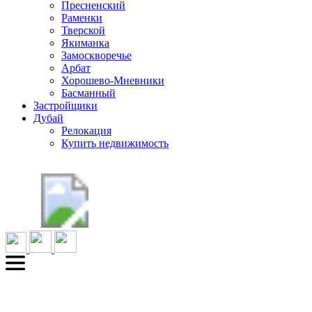
Пресненский
Раменки
Тверской
Якиманка
Замоскворечье
Арбат
Хорошево-Мневники
Басманный
Застройщики
Дубай
Релокация
Купить недвижимость