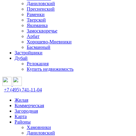
Даниловский
Пресненский
Раменки
Тверской
Якиманка
Замоскворечье
Арбат
Хорошево-Мневники
Басманный
Застройщики
Дубай
Релокация
Купить недвижимость
+7 (495) 741-11-04
Жилая
Коммерческая
Загородная
Карта
Районы
Хамовники
Даниловский