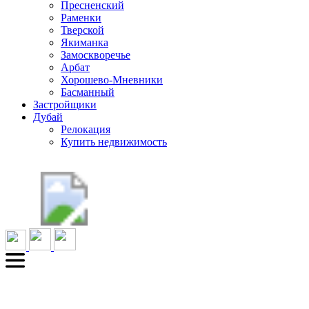
Пресненский
Раменки
Тверской
Якиманка
Замоскворечье
Арбат
Хорошево-Мневники
Басманный
Застройщики
Дубай
Релокация
Купить недвижимость