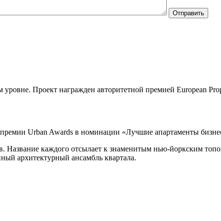
 уровне. Проект награжден авторитетной премией European Prope
й премии Urban Awards в номинации «Лучшие апартаменты бизне
ов. Название каждого отсылает к знаменитым нью-йоркским топон
иный архитектурный ансамбль квартала.