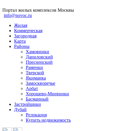
Портал жилых комплексов Москвы
info@novoc.ru
Жилая
Коммерческая
Загородная
Карта
Районы
Хамовники
Даниловский
Пресненский
Раменки
Тверской
Якиманка
Замоскворечье
Арбат
Хорошево-Мневники
Басманный
Застройщики
Дубай
Релокация
Купить недвижимость