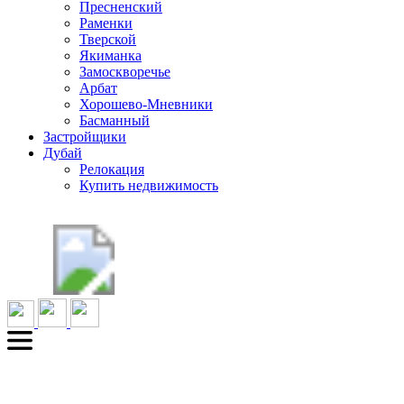
Пресненский
Раменки
Тверской
Якиманка
Замоскворечье
Арбат
Хорошево-Мневники
Басманный
Застройщики
Дубай
Релокация
Купить недвижимость