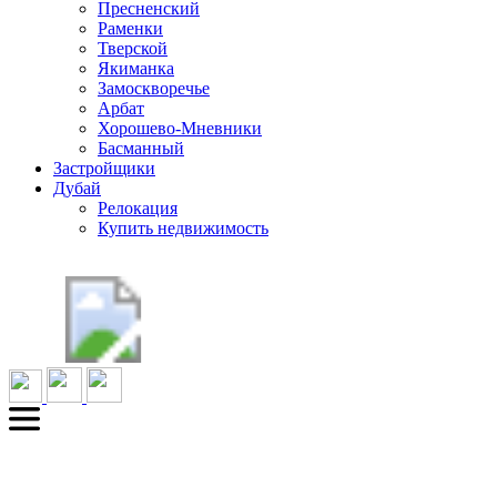
Пресненский
Раменки
Тверской
Якиманка
Замоскворечье
Арбат
Хорошево-Мневники
Басманный
Застройщики
Дубай
Релокация
Купить недвижимость