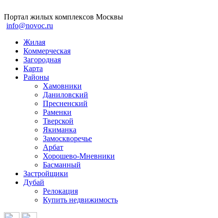
Портал жилых комплексов Москвы
info@novoc.ru
Жилая
Коммерческая
Загородная
Карта
Районы
Хамовники
Даниловский
Пресненский
Раменки
Тверской
Якиманка
Замоскворечье
Арбат
Хорошево-Мневники
Басманный
Застройщики
Дубай
Релокация
Купить недвижимость