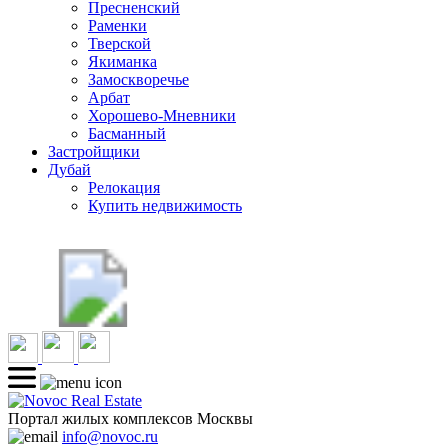
Пресненский
Раменки
Тверской
Якиманка
Замоскворечье
Арбат
Хорошево-Мневники
Басманный
Застройщики
Дубай
Релокация
Купить недвижимость
Портал жилых комплексов Москвы
info@novoc.ru