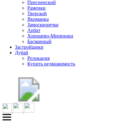
Пресненский
Раменки
Тверской
Якиманка
Замоскворечье
Арбат
Хорошево-Мневники
Басманный
Застройщики
Дубай
Релокация
Купить недвижимость