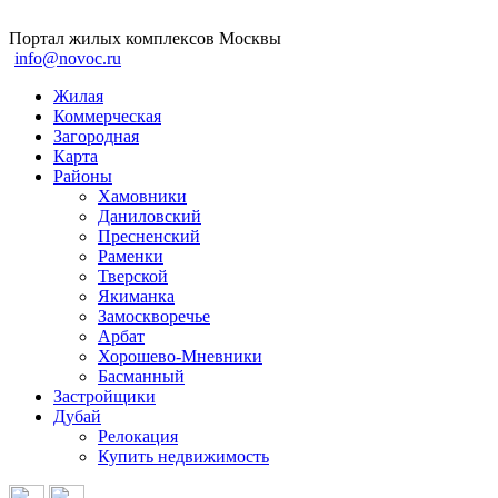
Портал жилых комплексов Москвы
info@novoc.ru
Жилая
Коммерческая
Загородная
Карта
Районы
Хамовники
Даниловский
Пресненский
Раменки
Тверской
Якиманка
Замоскворечье
Арбат
Хорошево-Мневники
Басманный
Застройщики
Дубай
Релокация
Купить недвижимость