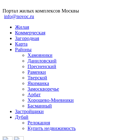
Портал жилых комплексов Москвы
info@novoc.ru
Жилая
Коммерческая
Загородная
Карта
Районы
Хамовники
Даниловский
Пресненский
Раменки
Тверской
Якиманка
Замоскворечье
Арбат
Хорошево-Мневники
Басманный
Застройщики
Дубай
Релокация
Купить недвижимость