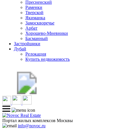
Пресненский
Раменки
Тверской
Якиманка
Замоскворечье
Арбат
Хорошево-Мневники
Басманный
Застройщики
Дубай
Релокация
Купить недвижимость
Портал жилых комплексов Москвы
info@novoc.ru