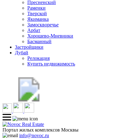
Пресненский
Раменки
Тверской
Якиманка
Замоскворечье
Арбат
Хорошево-Мневники
Басманный
Застройщики
Дубай
Релокация
Купить недвижимость
Портал жилых комплексов Москвы
info@novoc.ru