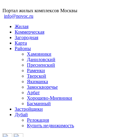
Портал жилых комплексов Москвы
info@novoc.ru
Жилая
Коммерческая
Загородная
Карта
Районы
Хамовники
Даниловский
Пресненский
Раменки
Тверской
Якиманка
Замоскворечье
Арбат
Хорошево-Мневники
Басманный
Застройщики
Дубай
Релокация
Купить недвижимость