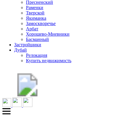
Пресненский
Раменки
Тверской
Якиманка
Замоскворечье
Арбат
Хорошево-Мневники
Басманный
Застройщики
Дубай
Релокация
Купить недвижимость